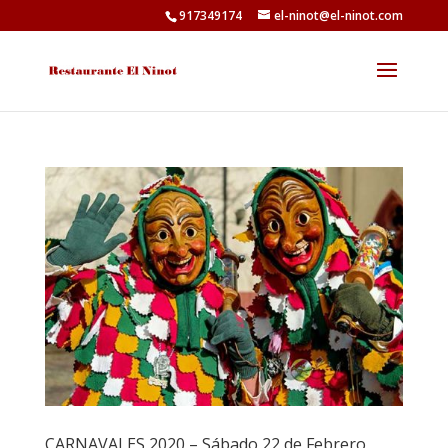
917349174
el-ninot@el-ninot.com
CARNAVALES 2020 – Sábado 22 de Febrero