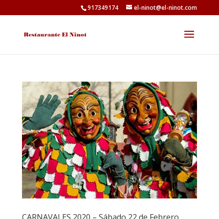
917349174
el-ninot@el-ninot.com
CARNAVALES 2020 – Sábado 22 de Febrero